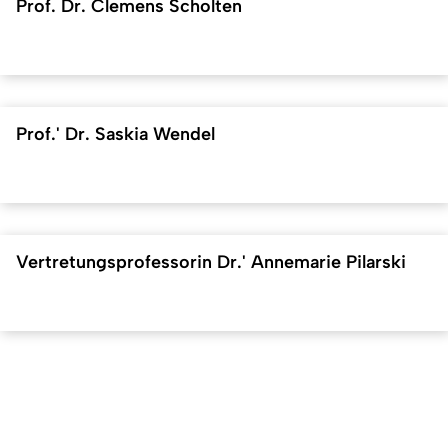
Prof. Dr. Clemens Scholten
Prof.' Dr. Saskia Wendel
Vertretungsprofessorin Dr.' Annemarie Pilarski
Nach 
Erstellt am: 4. Oktober 2021 zuletzt geändert am: 27. April 2023
Universität zu Köln
Datenschutz
Barrierefreiheitserklärung
Leichte Sprache