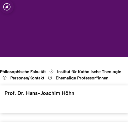
t zu Köln
Open quicklink menu
Suche öffnen
Sprachauswahl öffnen
Menü schließen
Menü öffnen
Philosophische Fakultät
Institut für Katholische Theologie
Personen/Kontakt
Ehemalige Professor*innen
Prof. Dr. Hans-Joachim Höhn